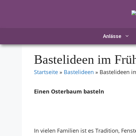
Zum
Inhalt
springen
Anlässe
Bastelideen im Frü
Startseite
»
Bastelideen
»
Bastelideen i
Einen Osterbaum basteln
In vielen Familien ist es Tradition, Fen