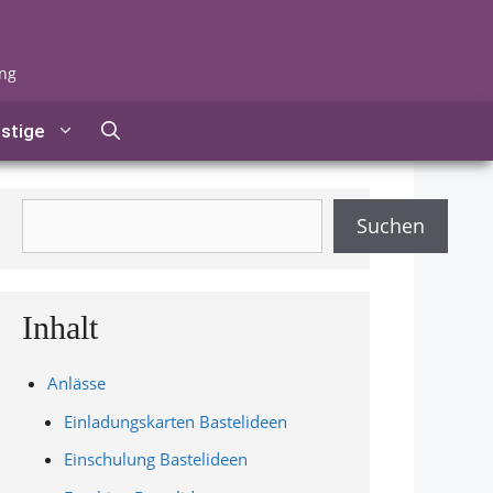
ung
stige
Suchen
Suchen
Inhalt
Anlässe
Einladungskarten Bastelideen
Einschulung Bastelideen