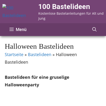
Zum
100 Bastelideen
Inhalt
Kostenlose Bastelanleitungen für Alt und
springen
Jung
Menü
Halloween Bastelideen
Startseite
»
Bastelideen
»
Halloween
Bastelideen
Bastelideen für eine gruselige
Halloweenparty