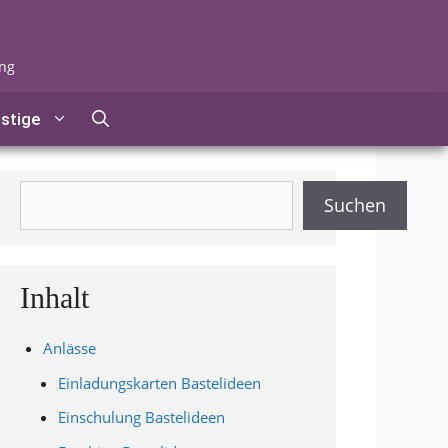
ung
stige
Suchen
Suchen
Inhalt
Anlässe
Einladungskarten Bastelideen
Einschulung Bastelideen