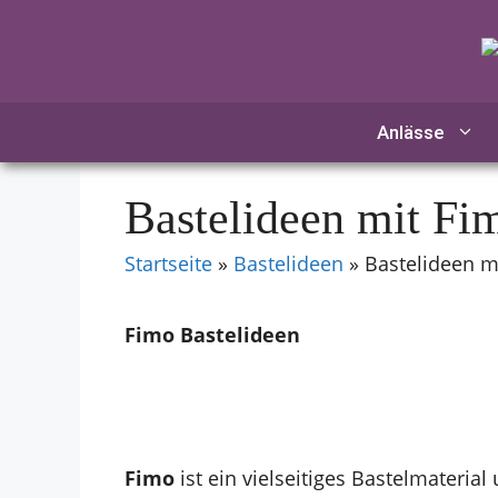
Zum
Inhalt
springen
Anlässe
Bastelideen mit Fi
Startseite
»
Bastelideen
»
Bastelideen m
Fimo Bastelideen
Fimo
ist ein vielseitiges Bastelmateria