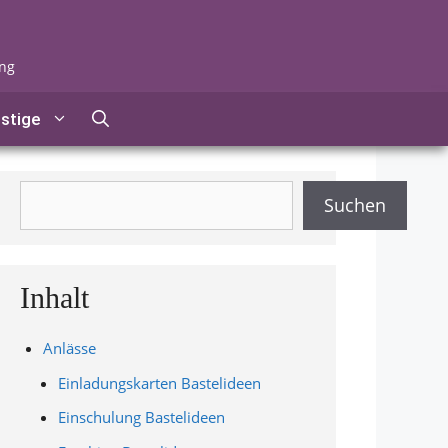
ung
stige
Suchen
Suchen
Inhalt
Anlässe
Einladungskarten Bastelideen
Einschulung Bastelideen